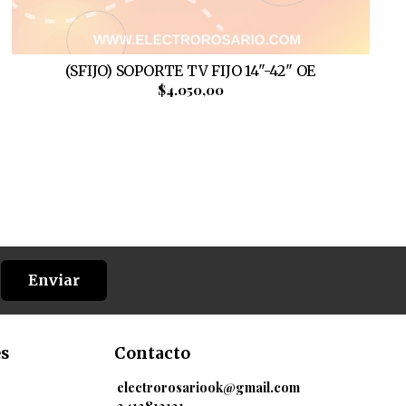
(SFIJO) SOPORTE TV FIJO 14"-42" OE
$4.050,00
Enviar
es
Contacto
electrorosariook@gmail.com
3412812121