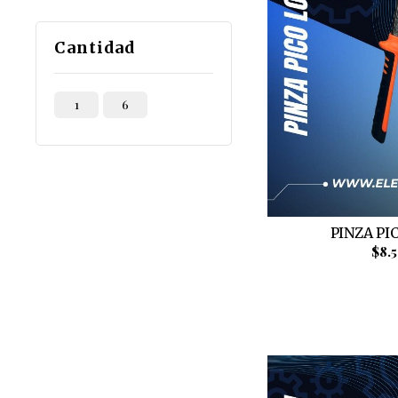
Cantidad
1
6
PINZA PI
$8.