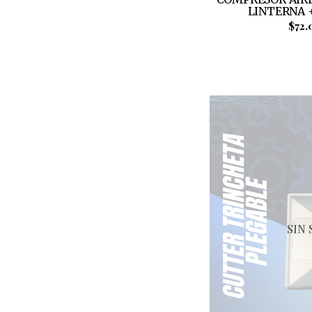
LINTERNA 
$72.
SIN