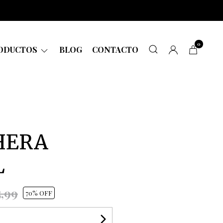
0
ODUCTOS
BLOG
CONTACTO
HERA
L
5,99
70
% OFF