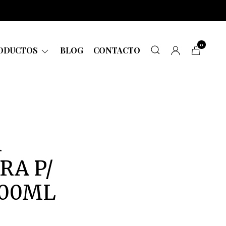
0
ODUCTOS
BLOG
CONTACTO
A
RA P/
200ML