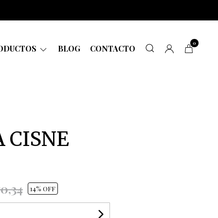
0
ODUCTOS
BLOG
CONTACTO
A CISNE
70,34
14
% OFF